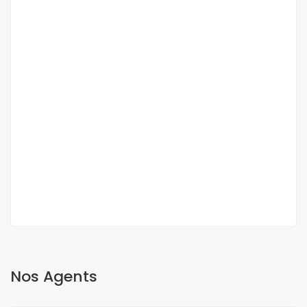
DUPLEX A VENDRE FANN RESIDENCE
Fann, Dakar, Sénégal
350 000 000 F.CFA
2
3 Ch
3 Sb
200 m
Nos Agents