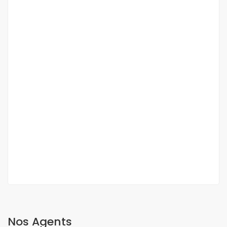
DUPLEX A VENDRE FANN RESIDENCE
Fann, Dakar, Sénégal
350 000 000 F.CFA
2
3 Ch
3 Sb
200 m
Nos Agents