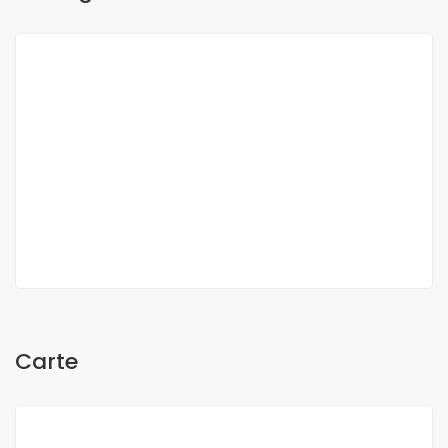
O Sow
Carte