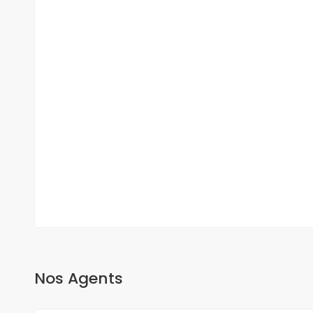
DUPLEX A VENDRE FANN RESIDENCE
Fann, Dakar, Sénégal
350 000 000 F.CFA
2
3 Ch
3 Sb
200 m
Nos Agents