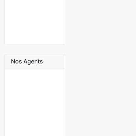
FANN RESIDENCE
Fann, Dakar, Sénégal
350 000 000 F.CFA
3 Ch
3 Sb
2
200 m
Nos Agents
O Sow