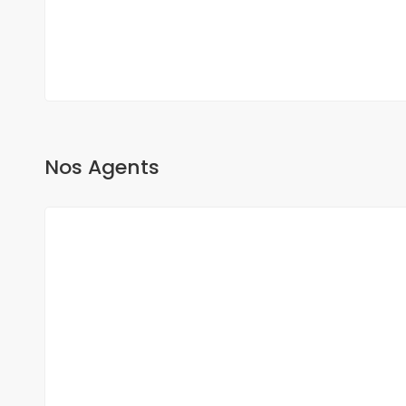
2
3 Ch
3 Sb
200 m
Nos Agents
O Sow