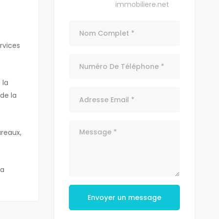
immobiliere.net
rvices
 la
de la
ureaux,
la
Envoyer un message