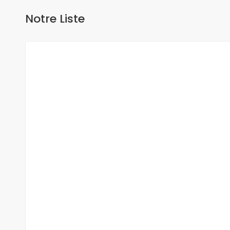
Notre Liste
A VENDRE
NEUF
DUPLEX A VENDRE FANN RESIDENCE
Fann, Dakar, Sénégal
350 000 000 F.CFA