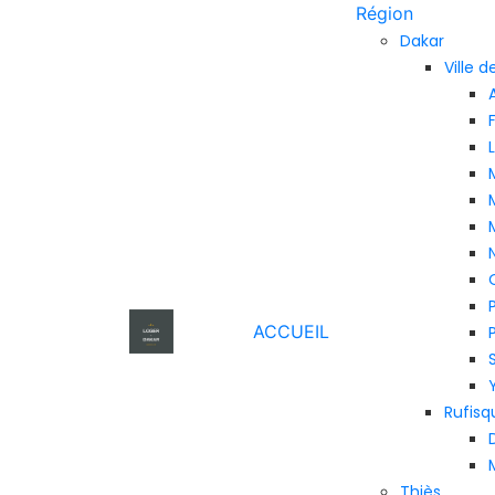
Région
Dakar
Ville 
ACCUEIL
Rufisq
Thiès