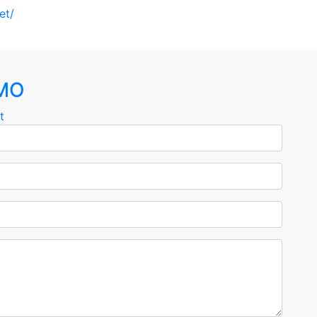
et/
MO
t