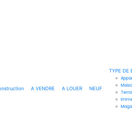
TYPE DE 
Appa
Maiso
nstruction
A VENDRE
A LOUER
NEUF
Terra
Imme
Maga