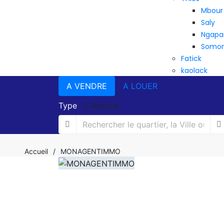
Mbour
Saly
Ngapa
Somo
Fatick
kaolack
A VENDRE
A LOUER
Type
Avancé
Accueil
/
MONAGENTIMMO