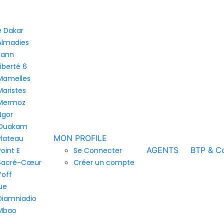
de Dakar
Almadies
Fann
Liberté 6
Mamelles
Maristes
Mermoz
Ngor
Ouakam
MON PROFILE
Plateau
AGENTS
BTP & Co
Point E
Se Connecter
Sacré-Cœur
Créer un compte
Yoff
ue
Diamniadio
Mbao