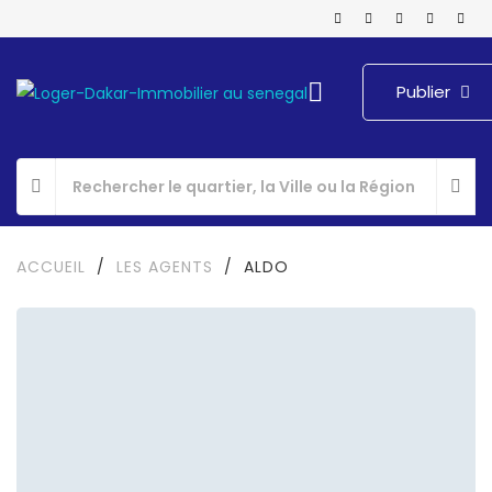
Publier
ACCUEIL
/
LES AGENTS
/
ALDO