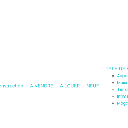
TYPE DE 
Appa
Maiso
nstruction
A VENDRE
A LOUER
NEUF
Terra
Imme
Maga