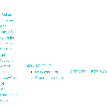
de Dakar
Almadies
Fann
Liberté 6
Mamelles
Maristes
Mermoz
Ngor
Ouakam
MON PROFILE
Plateau
AGENTS
BTP & Co
Point E
Se Connecter
Sacré-Cœur
Créer un compte
Yoff
ue
Diamniadio
Mbao