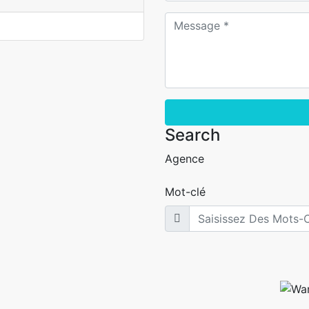
Search
Agence
Mot-clé