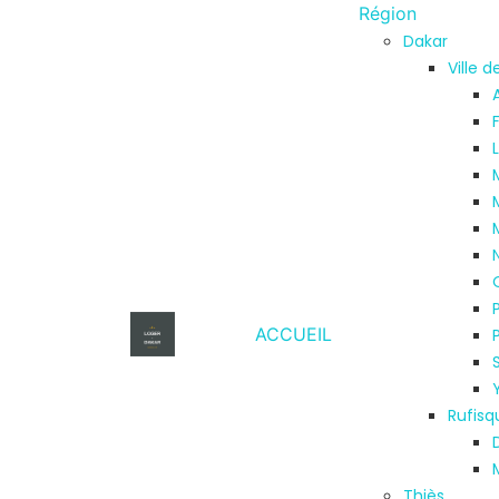
Région
Dakar
Ville 
ACCUEIL
Rufisq
Thiès