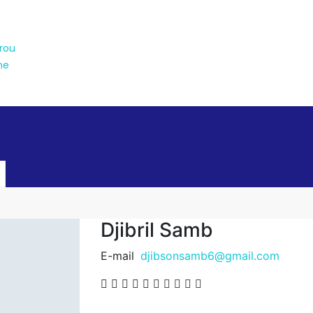
rou
ne
Djibril Samb
E-mail
djibsonsamb6@gmail.com