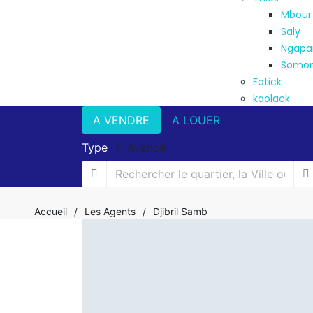
Mbour
Saly
Ngapa
Somo
Fatick
kaolack
A VENDRE
A LOUER
Type
Avancé
Accueil
/
Les Agents
/
Djibril Samb