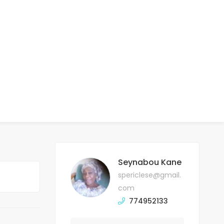
Seynabou Kane
spericlese@gmail.
com
774952133