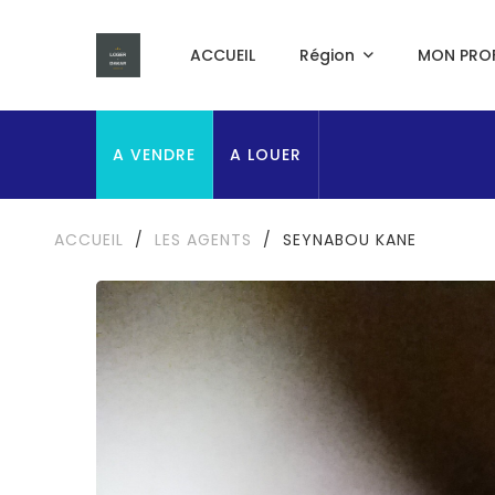
ACCUEIL
Région
MON PROF
A VENDRE
A LOUER
ACCUEIL
/
LES AGENTS
/
SEYNABOU KANE