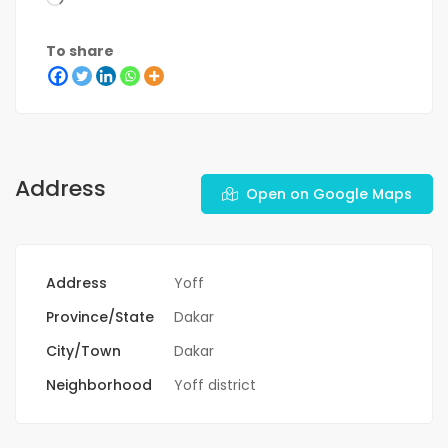
To share
Address
Open on Google Maps
Address
Yoff
Province/State
Dakar
City/Town
Dakar
Neighborhood
Yoff district