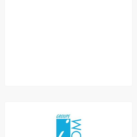
APPARTEMENT FOR RENT IN MERMOZ BORD DE
MER
Mermoz-Sacré-C?ur, Dakar, Senegal
800 000 F.CFA
/ MONTH
3 Chbr
4 Sb