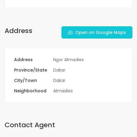
Address
Open on Google Maps
Address
Ngor Almadies
Province/State
Dakar
City/Town
Dakar
Neighborhood
Almadies
Contact Agent