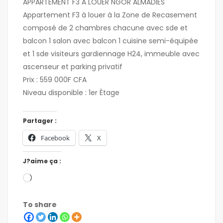
APPARTEMENT F3 À LOUER NGOR ALMADIES
Appartement F3 à louer à la Zone de Recasement
composé de 2 chambres chacune avec sde et
balcon 1 salon avec balcon 1 cuisine semi-équipée
et 1 sde visiteurs gardiennage H24, immeuble avec
ascenseur et parking privatif
Prix : 559 000F CFA
Niveau disponible : 1er Ètage
Partager :
Facebook
X
J?aime ça :
To share