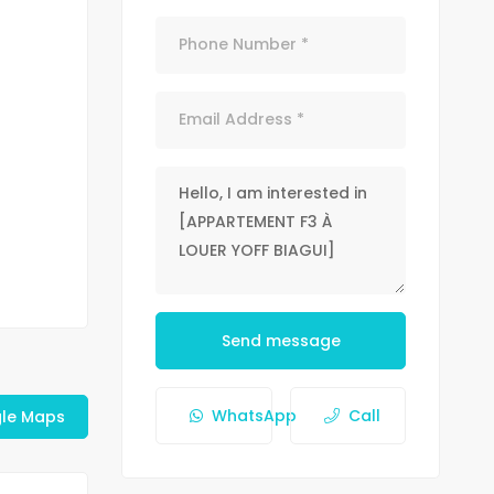
Send message
WhatsApp
Call
le Maps