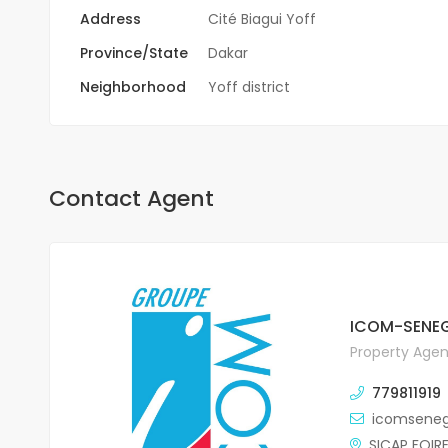
Address
Cité Biagui Yoff
Province/State
Dakar
Neighborhood
Yoff district
Contact Agent
ICOM-SENEG
Property Agen
779811919
icomsene
SICAP FOIR