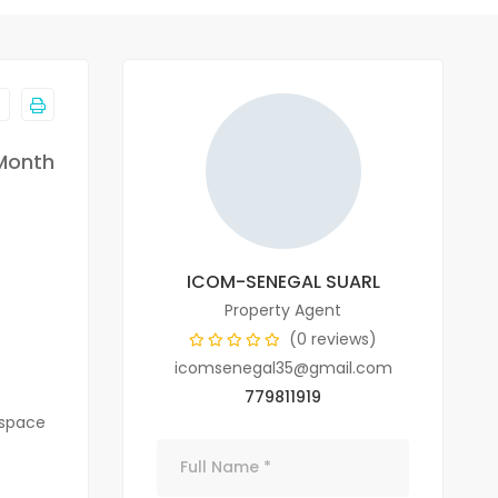
 Month
ICOM-SENEGAL SUARL
Property Agent
(0 reviews)
icomsenegal35@gmail.com
779811919
espace