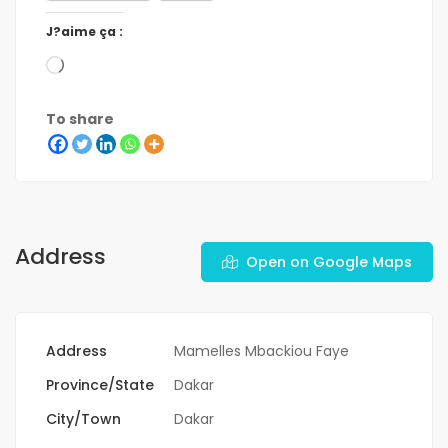
J?aime ça :
To share
Address
Open on Google Maps
Address
Mamelles Mbackiou Faye
Province/State
Dakar
City/Town
Dakar