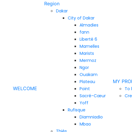
Region
Dakar
City of Dakar
Almadies
fann
Liberté 6
Mamelles
Marists
Mermoz
Ngor
Ouakam
MY PRO
Plateau
WELCOME
Point
To 
Sacré-Cœur
Cre
Yoff
Rufisque
Diamniadio
Mbao
Thiès