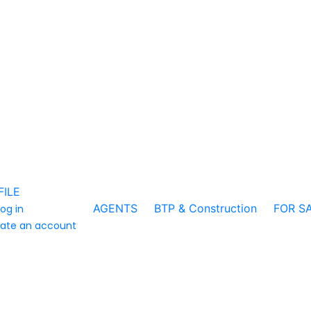
FILE
AGENTS
BTP & Construction
FOR S
log in
ate an account