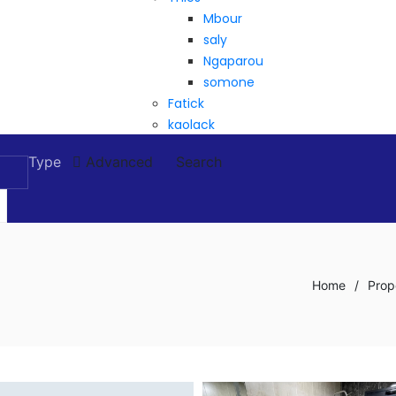
Mbour
saly
Ngaparou
somone
Fatick
kaolack
Type
Advanced
Search
Home
/
Prop