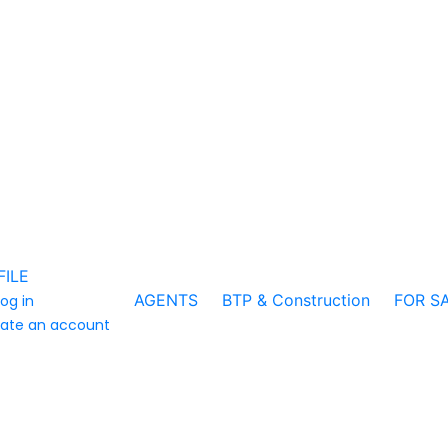
FILE
AGENTS
BTP & Construction
FOR S
log in
ate an account