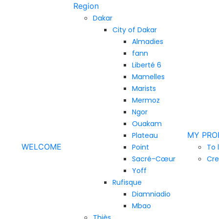
Region
Dakar
City of Dakar
Almadies
fann
Liberté 6
Mamelles
Marists
Mermoz
Ngor
Ouakam
MY PRO
Plateau
WELCOME
Point
To 
Sacré-Cœur
Cre
Yoff
Rufisque
Diamniadio
Mbao
Thiès