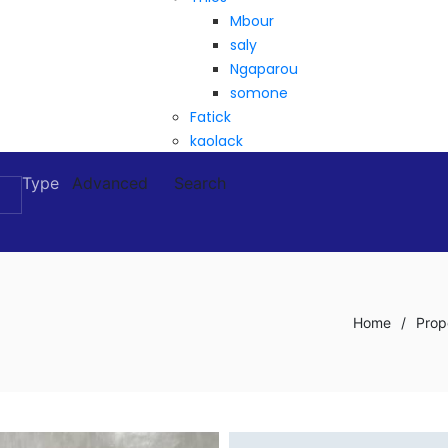
Mbour
saly
Ngaparou
somone
Fatick
kaolack
Type
Advanced
Search
Home
/
Prop