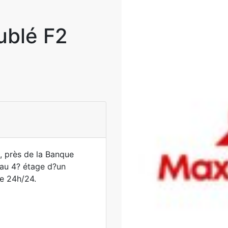
ublé F2
, près de la Banque
 au 4? étage d?un
e 24h/24.