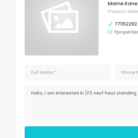
Mame Kane
Property Selle
771152292
Pproperti