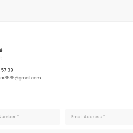
é
t
 57 39
car8585@gmail.com