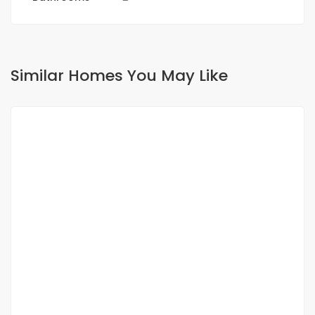
Similar Homes You May Like
FOR RENT
NEW
Apartment in mermoz