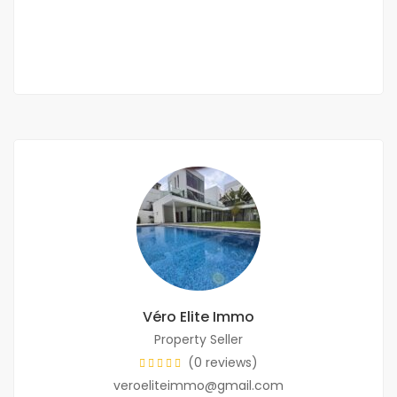
550 000 Thousand F.CFA
550000
/ 550000
3 Chbr
4 Sb
Véro Elite Immo
Property Seller
(0 reviews)
veroeliteimmo@gmail.com