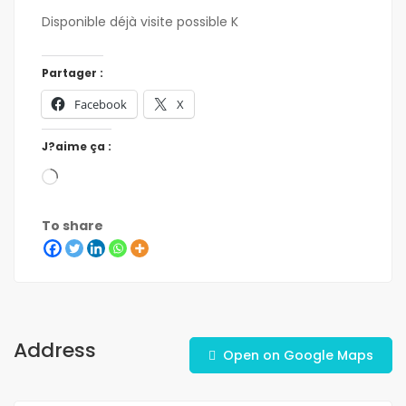
Disponible déjà visite possible K
Partager :
Facebook
X
J?aime ça :
To share
Address
Open on Google Maps