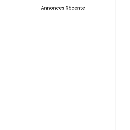
Annonces Récente
A LOUER
APPARTEMENT F4 À
LOUER MERMOZ
1 400 000 F.CFA
A LOUER
APPARTEMENT F3 À
LOUER MERMOZ
PYROTECHNIQUE
800 000 F.CFA
A LOUER