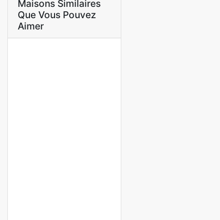
Maisons Similaires
Que Vous Pouvez
Aimer
A LOUER
🏡 Villa R+1 à Louer –
Almadies 📍 Vers Nirvana
NGOR-ALMADIES
3 000 000 F.CFA
7 Ch
4 Sb
A LOUER