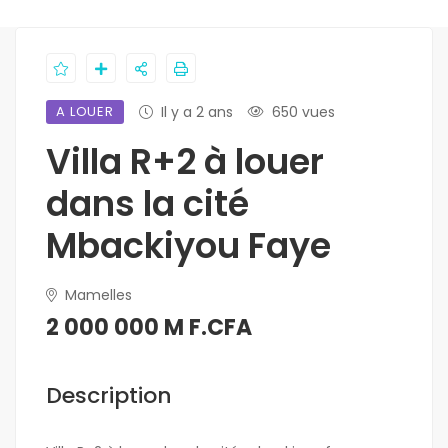
A LOUER
Il y a 2 ans
650 vues
Villa R+2 à louer
dans la cité
Mbackiyou Faye
Mamelles
2 000 000 M F.CFA
Description