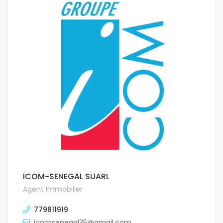
ICOM-SENEGAL SUARL
Agent Immobilier
779811919
icomsenegal35@gmail.com