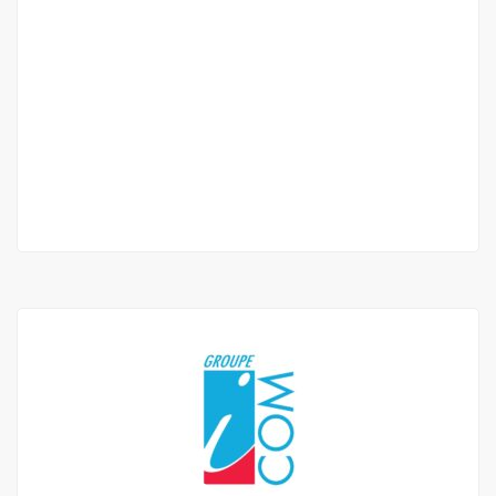
Villa a louer mamelles
Mamelles euromed
550 000 Mille F.CFA
550000
/ 550000
3 Ch
4 Sb