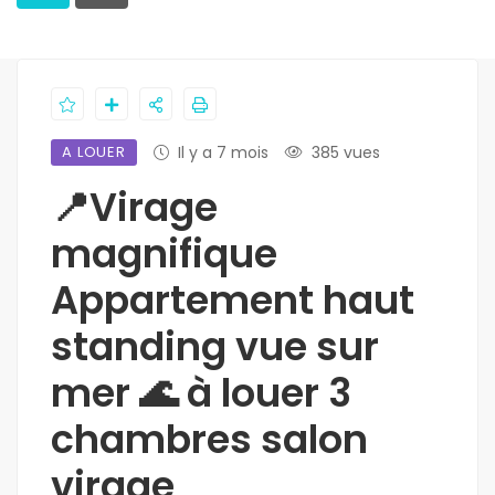
A LOUER
Il y a 7 mois
385 vues
📍Virage
magnifique
Appartement haut
standing vue sur
mer 🌊 à louer 3
chambres salon
virage