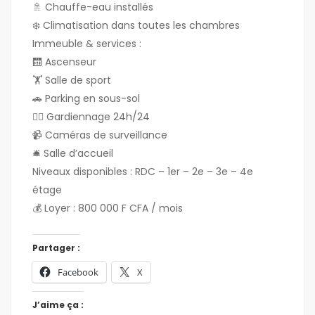
🚿 Chauffe-eau installés
❄️ Climatisation dans toutes les chambres
Immeuble & services :
🛗 Ascenseur
🏋️ Salle de sport
🚗 Parking en sous-sol
👮‍♂️ Gardiennage 24h/24
📹 Caméras de surveillance
🛎 Salle d’accueil
Niveaux disponibles : RDC – 1er – 2e – 3e – 4e
étage
💰 Loyer : 800 000 F CFA / mois
Partager :
Facebook
X
J’aime ça :