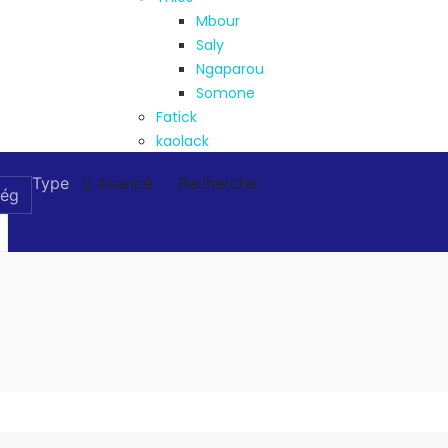
Mbour
Saly
Ngaparou
Somone
Fatick
kaolack
Type
Avancé
Recherche