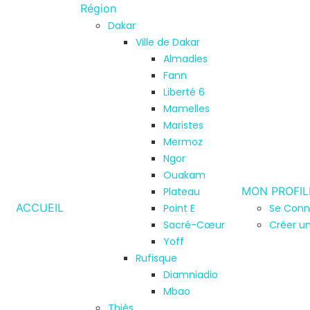
Région
Dakar
Ville de Dakar
Almadies
Fann
Liberté 6
Mamelles
Maristes
Mermoz
Ngor
Ouakam
MON PROFIL
Plateau
ACCUEIL
Point E
Se Conn
Sacré-Cœur
Créer u
Yoff
Rufisque
Diamniadio
Mbao
Thiès