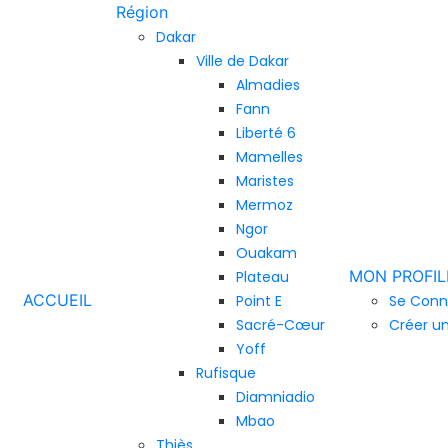
Région
Dakar
Ville de Dakar
Almadies
Fann
Liberté 6
Mamelles
Maristes
Mermoz
Ngor
Ouakam
MON PROFIL
Plateau
ACCUEIL
Point E
Se Conn
Sacré-Cœur
Créer u
Yoff
Rufisque
Diamniadio
Mbao
Thiès