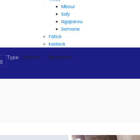
Mbour
Saly
Ngaparou
Somone
Fatick
kaolack
Type
Avancé
Recherche