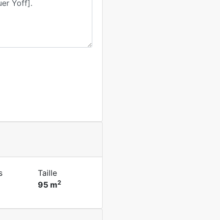
s
Taille
2
95 m