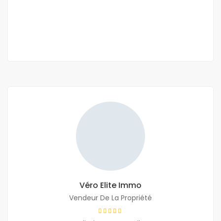
550 000 F.CFA
/ par mois
3 Ch
3 Sb
Véro Elite Immo
Vendeur De La Propriété