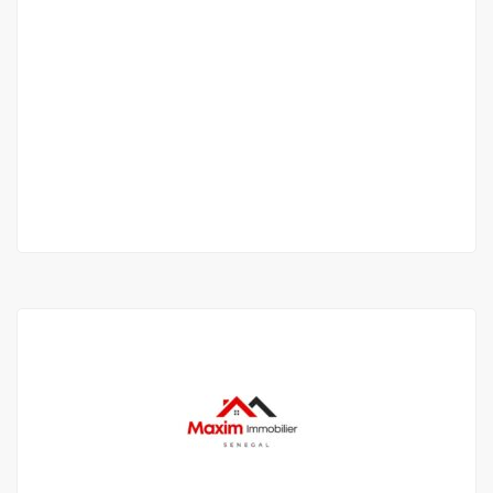
APPARTEMENT F4 À LOUER NGOR ALMADIES
ZONE DE RECASEMENT
NGOR ALMADIES ZONE DE RECASEMENT
450 000 F.CFA
2
03 Ch
04 Sb
100 m