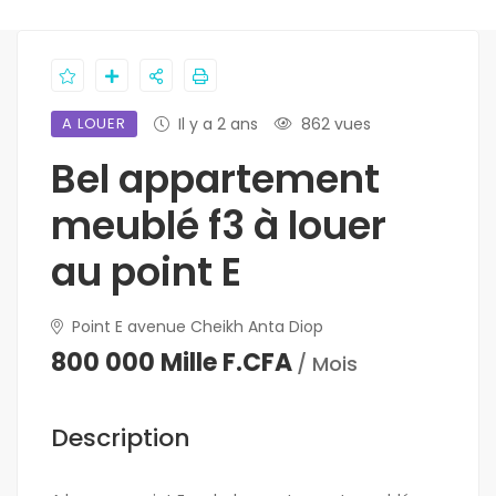
A LOUER
Il y a 2 ans
862 vues
Bel appartement
meublé f3 à louer
au point E
Point E avenue Cheikh Anta Diop
800 000 Mille F.CFA
/ Mois
Description