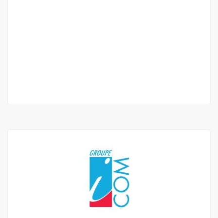
APPARTEMENT F4 À LOUER MAMELLES
Mamelles
650 000 F.CFA
/ Par Mois
3 Ch
4 Sb