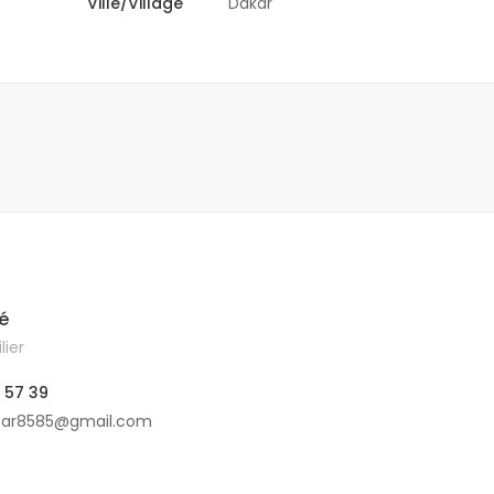
Ville/Village
Dakar
é
ier
 57 39
car8585@gmail.com