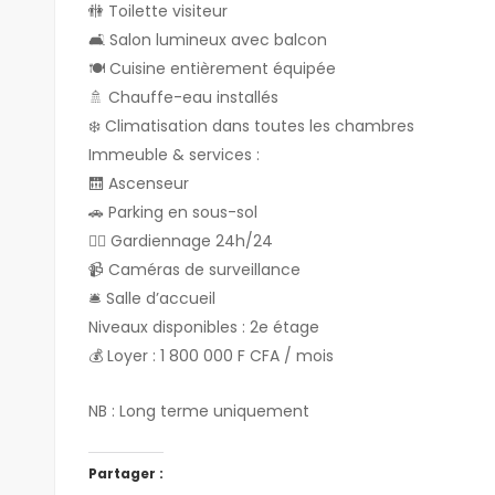
🚻 Toilette visiteur
🛋 Salon lumineux avec balcon
🍽 Cuisine entièrement équipée
🚿 Chauffe-eau installés
❄️ Climatisation dans toutes les chambres
Immeuble & services :
🛗 Ascenseur
🚗 Parking en sous-sol
👮‍♂️ Gardiennage 24h/24
📹 Caméras de surveillance
🛎 Salle d’accueil
Niveaux disponibles : 2e étage
💰 Loyer : 1 800 000 F CFA / mois
NB : Long terme uniquement
Partager :