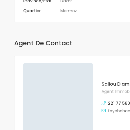
Province/État
Dakar
Quartier
Mermoz
Agent De Contact
Saliou Diam
Agent Immobil
221 77 560
fayebaba