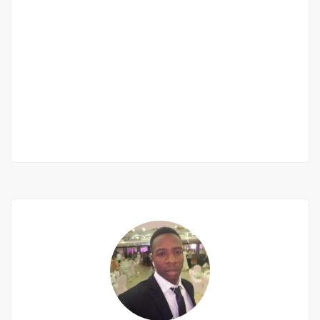
Appartement meublé f4 à louer à ngor-
virage
Ngor-virage
100 000 Mille F.CFA
/ Nuitée
3 Ch
3 Sb