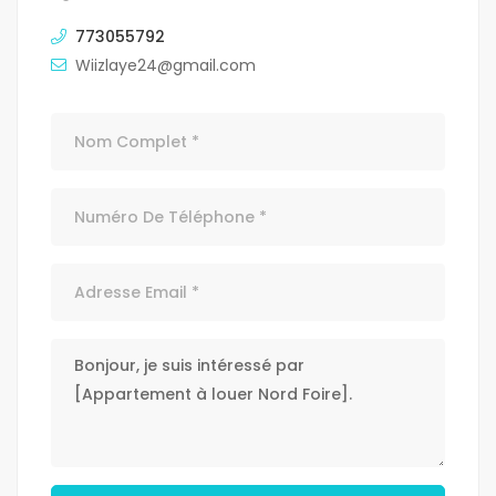
773055792
Wiizlaye24@gmail.com