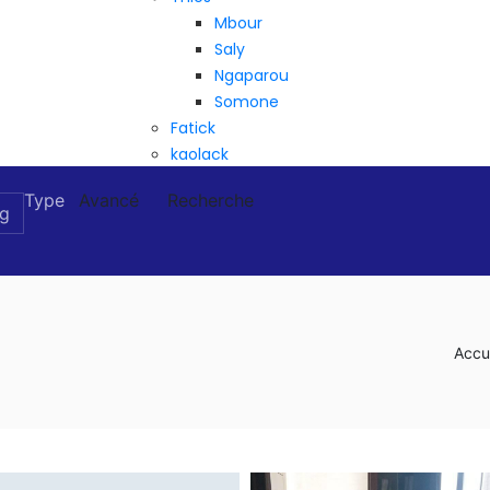
Mbour
Saly
Ngaparou
Somone
Fatick
kaolack
Type
Avancé
Recherche
Accu