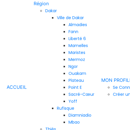
Région
Dakar
Ville de Dakar
Almadies
Fann
Liberté 6
Mamelles
Maristes
Mermoz
Ngor
Ouakam
MON PROFIL
Plateau
ACCUEIL
Point E
Se Conn
Sacré-Cœur
Créer u
Yoff
Rufisque
Diamniadio
Mbao
Thiès