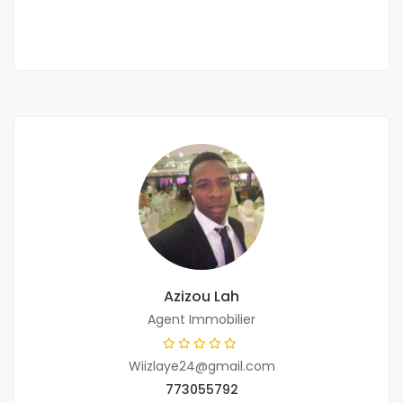
2 Ch
2 Sb
Azizou Lah
Agent Immobilier
Wiizlaye24@gmail.com
773055792