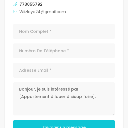
773055792
Wiizlaye24@gmail.com
Envoyer un message