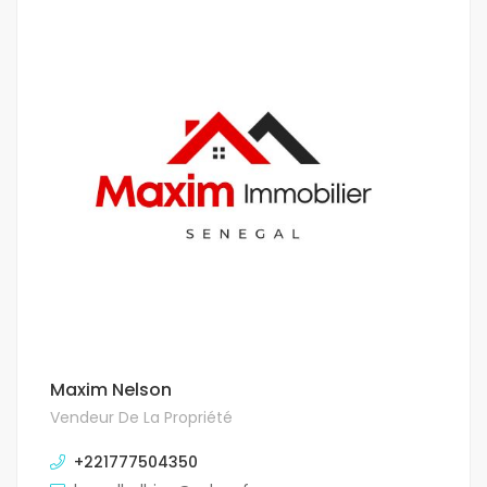
Maxim Nelson
Vendeur De La Propriété
+221777504350