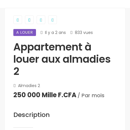
A LOUER
Il y a 2 ans
833 vues
Appartement à
louer aux almadies
2
Almadies 2
250 000 Mille F.CFA
/ Par mois
Description