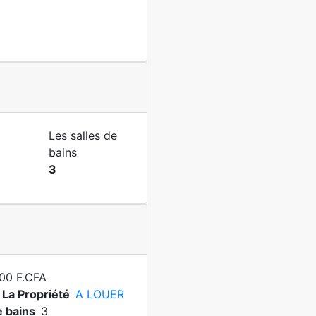
Les salles de
bains
3
00 F.CFA
 La Propriété
A LOUER
e bains
3