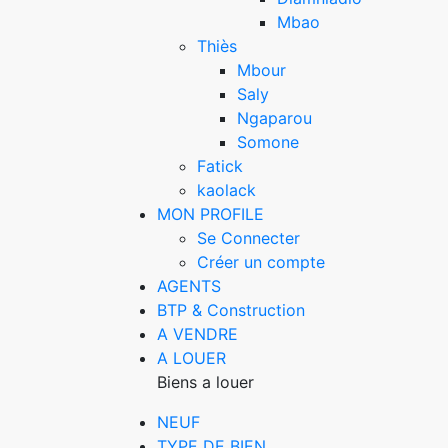
Mbao
Thiès
Mbour
Saly
Ngaparou
Somone
Fatick
kaolack
MON PROFILE
Se Connecter
Créer un compte
AGENTS
BTP & Construction
A VENDRE
A LOUER
Biens a louer
NEUF
TYPE DE BIEN