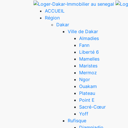
ACCUEIL
Région
Dakar
Ville de Dakar
Almadies
Fann
Liberté 6
Mamelles
Maristes
Mermoz
Ngor
Ouakam
Plateau
Point E
Sacré-Cœur
Yoff
Rufisque
Diamniadio