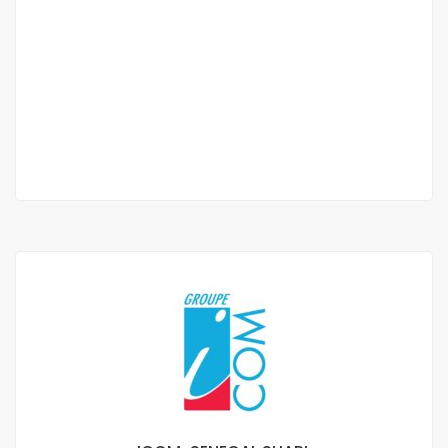
STUDIO À LOUER VIRAGE
Virage
350 000 Mille F.CFA
1 Ch
1 Sb