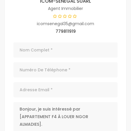
ICOM-SENEGAL SUARL
Agent Immobilier
icomsenegal35@gmail.com
779811919