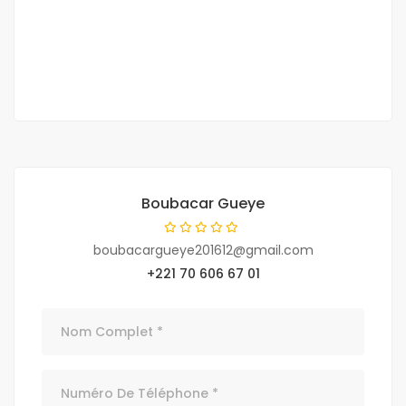
180 000 000 F.CFA
3 Ch
3 Sb
Boubacar Gueye
boubacargueye201612@gmail.com
+221 70 606 67 01