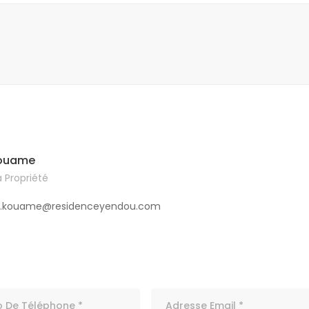
kouame
 Propriété
e.kouame@residenceyendou.com