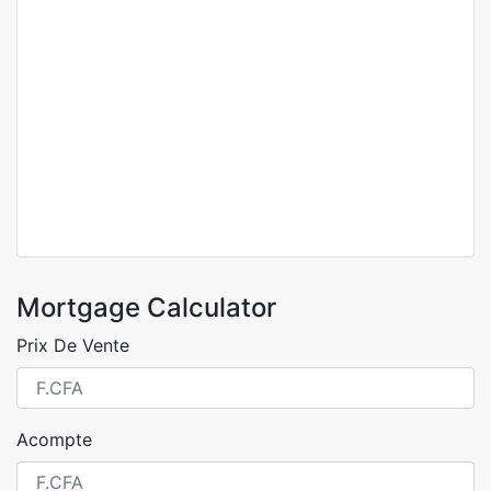
STUDIO À LOUER SICAP FOIRE
Sicap foire
250 000 Mille F.CFA
1 Ch
1 Sb
Mortgage Calculator
Prix De Vente
Acompte