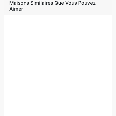
Maisons Similaires Que Vous Pouvez
Aimer
A LOUER
Mamelles cité mbackyou faye des appartements F4 à
louer
Mamelles cité mbackyou faye
400 000 F.CFA