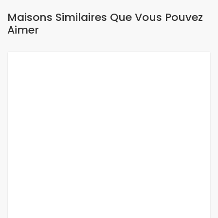
Maisons Similaires Que Vous Pouvez
Aimer
A LOUER
À Louer – Appartement F4 Vide à Ngor
(Zone de Recasement)
Ngor Almadies