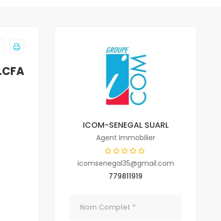
.CFA
ICOM-SENEGAL SUARL
Agent Immobilier
icomsenegal35@gmail.com
779811919
n