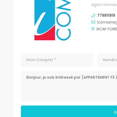
Agent Immobil
779811919
icomsene
SICAP FOIR
E