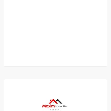
APPARTEMENTS A VENDRE AU POINT E
Point E, Dakar, Sénégal
175 M F.CFA
3 Ch
2 Sb