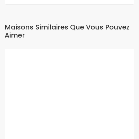
Maisons Similaires Que Vous Pouvez
Aimer
A LOUER
Studio F2 à louer à yoff route ecobank