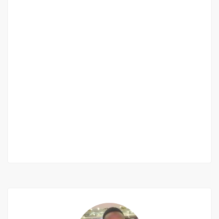
Appartement neuf 4 pièces à louer à yoff-
biagui
Yoff-biagui
400 000 Mille F.CFA
/ Mois
3 Ch
3 Sb