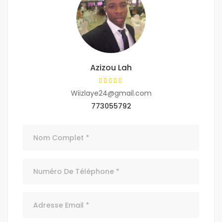
Azizou Lah
Wiizlaye24@gmail.com
773055792