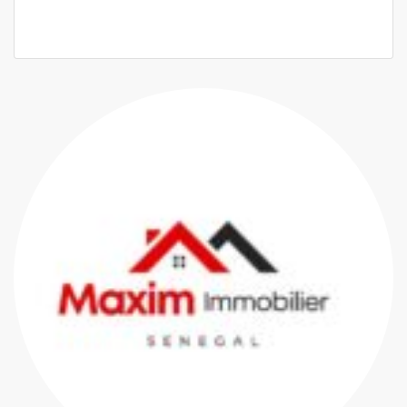
1 500 000 F.CFA
/ par mois
3 Ch
4 Sb