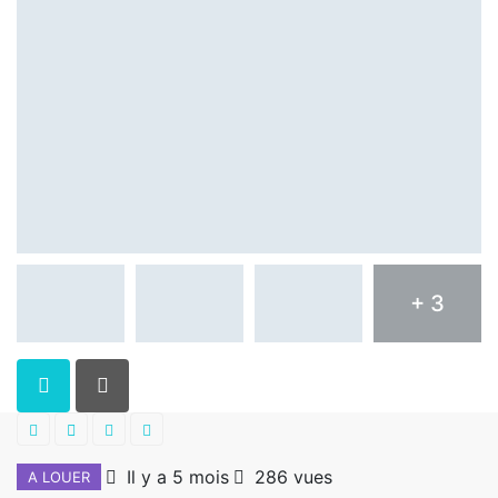
+ 3
Il y a 5 mois
286 vues
A LOUER