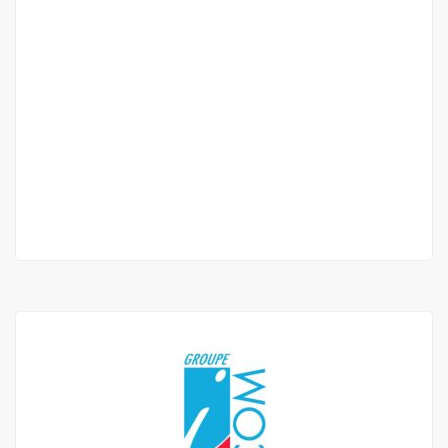
APPARTEMENT F3 À LOUER MAMELLES
EXTENSION
Mamelles extension
350 000 F.CFA
2 Ch
3 Sb