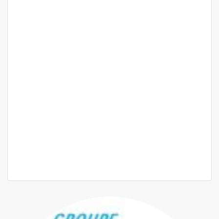
📍 Mermoz appartement F5 haut standing à louer
Mermoz
1 300 000 F.CFA
2
4 Ch
4 Sb
400 m