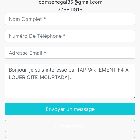
icomsenegal35@gmail.com
779811919
Envoyer un message
WhatsApp