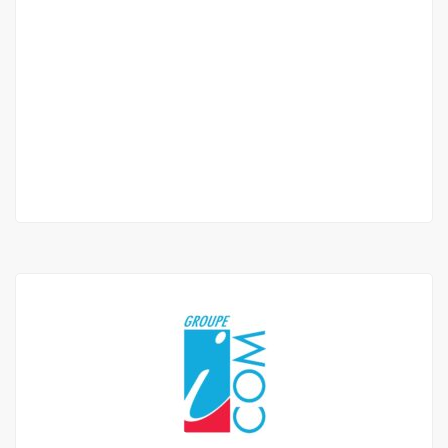
Appartement f3 à louer au point E Avenue
Cheikh Anta Diop
Point E Avenue Cheikh Anta Diop
800 000 Mille F.CFA
/ Mois
3 Ch
2 Sb