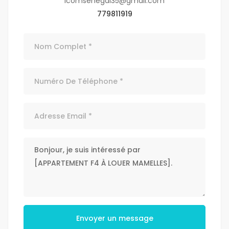
icomsenegal35@gmail.com
779811919
Envoyer un message