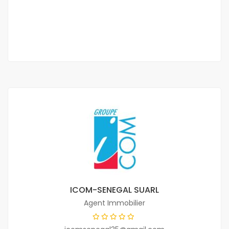
40 000 Mille F.CFA
/ Nuitée
2 Ch
2 Sb
ICOM-SENEGAL SUARL
Agent Immobilier